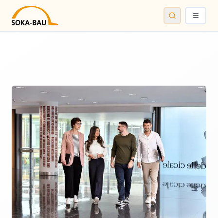
SOKA-BAU
News
Suche
Menü öf