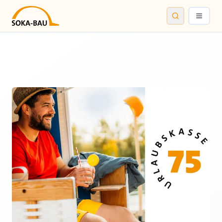
SOKA-BAU
News
Suche
Menü öf